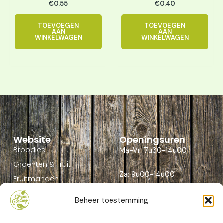
€
0.55
€
0.40
TOEVOEGEN
TOEVOEGEN
AAN
AAN
WINKELWAGEN
WINKELWAGEN
Website
Openingsuren
Broodjes
Ma-Vr: 7u30-14u00
Groenten & Fruit
Za: 9u00-14u00
Fruitmanden
Contact
Beheer toestemming