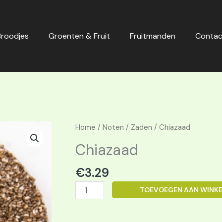
Broodjes
Groenten & Fruit
Fruitmanden
Contac
Chiazaad
Home
/
Noten
/
Zaden
/ Chiazaad
aantal
Chiazaad
€
3.29
TOEVOEGEN AAN WINK