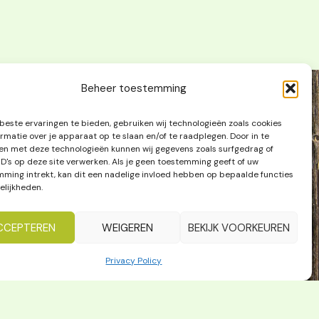
Beheer toestemming
Contact
este ervaringen te bieden, gebruiken wij technologieën zoals cookies
013/29 86 51
rmatie over je apparaat op te slaan en/of te raadplegen. Door in te
n met deze technologieën kunnen wij gegevens zoals surfgedrag of
info@degroene-
ID's op deze site verwerken. Als je geen toestemming geeft of uw
goesting.be
ming intrekt, kan dit een nadelige invloed hebben op bepaalde functies
F
I
L
lijkheden.
a
n
i
c
s
n
CCEPTEREN
WEIGEREN
BEKIJK VOORKEUREN
e
t
k
b
a
e
Privacy Policy
o
g
d
o
r
i
k
a
n