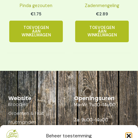
Pinda gezouten
Zadenmengeling
€
1.75
€
2.89
TOEVOEGEN
TOEVOEGEN
AAN
AAN
WINKELWAGEN
WINKELWAGEN
Website
Openingsuren
Broodjes
Ma-Vr: 7u30-14u00
Groenten & Fruit
Za: 9u00-14u00
Fruitmanden
Contact
Beheer toestemming